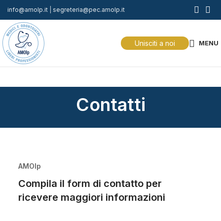
info@amolp.it
|
segreteria@pec.amolp.it
Unisciti a noi
MENU
Contatti
AMOlp
Compila il form di contatto per
ricevere maggiori informazioni