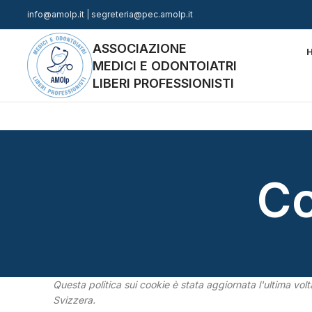
info@amolp.it
|
segreteria@pec.amolp.it
ASSOCIAZIONE
MEDICI E ODONTOIATRI
LIBERI PROFESSIONISTI
Co
Questa politica sui cookie è stata aggiornata l'ultima vol
Svizzera.