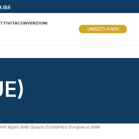
a qui
ATTIVITÀ
CONVENZIONI
UNISCITI A NOI
UE)
nenti legali dello Spazio Economico Europeo e della