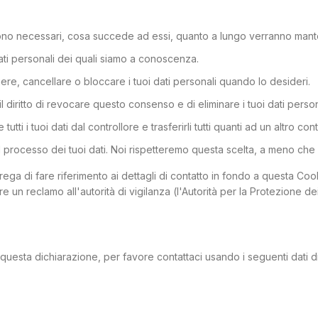
i sono necessari, cosa succede ad essi, quanto a lungo verranno mant
 dati personali dei quali siamo a conoscenza.
reggere, cancellare o bloccare i tuoi dati personali quando lo desideri.
il diritto di revocare questo consenso e di eliminare i tuoi dati person
ere tutti i tuoi dati dal controllore e trasferirli tutti quanti ad un altro con
o il processo dei tuoi dati. Noi rispetteremo questa scelta, a meno che
i prega di fare riferimento ai dettagli di contatto in fondo a questa C
re un reclamo all'autorità di vigilanza (l'Autorità per la Protezione dei
esta dichiarazione, per favore contattaci usando i seguenti dati di